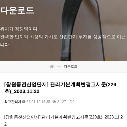
다운로드
위치가 경쟁력이다!
완벽한 입지와 최상의 가치로 산업단지 투자를 성공적으로 이끕
니다.
다운로드
[창원동전산업단지] 관리기본계획변경고시문(229
호)_2023.11.22
최고관리자
24-01-19 15:35
2,127
0
본문
[창원동전산업단지] 관리기본계획변경고시문(229호)_2023.11.2
2