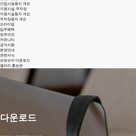
산업시설용지 개요
지원시설·주차장
지원시설용지 개요
주차장용지 개요
프리미엄
입주혜택
정주여건
커뮤니티
공지사항
분양안내
관련서식
브로슈어 다운로드
갤러리 홍보관
다운로드