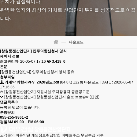
위치가 경쟁력이다!
완벽한 입지와 최상의 가치로 산업단지 투자를 성공적으로 이끕
니다.
다운로드
[창원동전산업단지] 입주의향신청서 양식
페이지 정보
최고관리자
20-05-07 17:16
3,418
0
본문
[창원동전산업단지] 입주의향신청서 양식 공유
첨부파일
가계약 의향서PFV_2020년도.pdf
(84.8K)
122회 다운로드
|
DATE : 2020-05-07
17:16:36
[창원동전산업단지] 지원시설.주차장용지 공급공고문
[창원동전산업단지] 창원동전산업단지 홍보 브로슈어(단면)
댓글목록
0
등록된 댓글이 없습니다.
분양문의
055-255-9861~2
평일
AM 09:00 ~ PM 06:00
고객문의
이용약관
개인정보취급방침
이메일주소 무단수집 거부